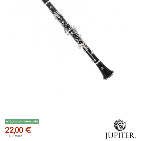
Location mensuelle
22,00 €
TTC
/ mois