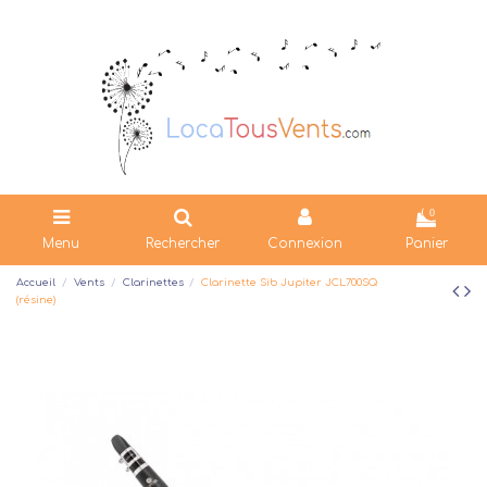
0
Menu
Rechercher
Connexion
Panier
Accueil
Vents
Clarinettes
Clarinette Sib Jupiter JCL700SQ
(résine)