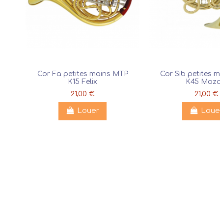
Cor Fa petites mains MTP
Cor Sib petites 
K15 Felix
K45 Moza
21,00 €
21,00 €
Louer
Loue