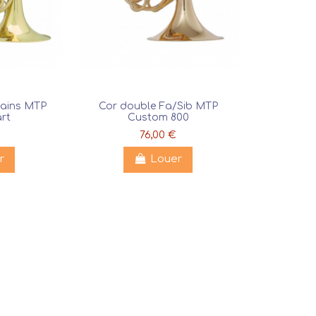
mains MTP
Cor double Fa/Sib MTP
rt
Custom 800
76,00 €
r
Louer