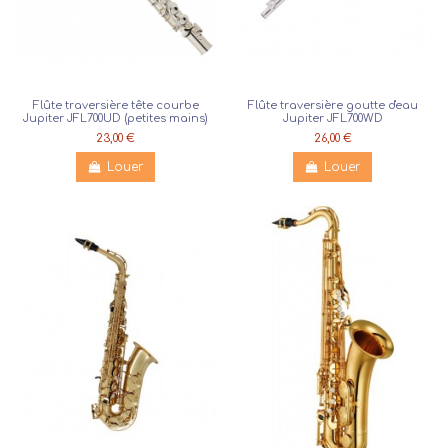
Flûte traversière tête courbe
Flûte traversière goutte d'eau
Jupiter JFL700UD (petites mains)
Jupiter JFL700WD
23,00 €
26,00 €
Louer
Louer