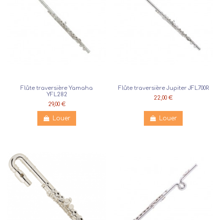
Flûte traversière Yamaha
Flûte traversière Jupiter JFL700R
YFL282
22,00 €
29,00 €
Louer
Louer