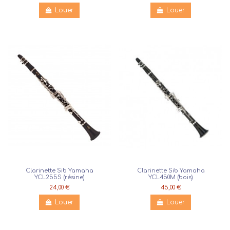
Louer
Louer
Clarinette Sib Yamaha
Clarinette Sib Yamaha
YCL255S (résine)
YCL450M (bois)
24,00 €
45,00 €
Louer
Louer