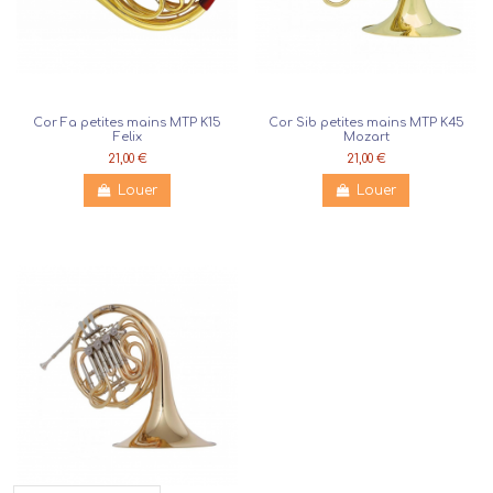
Cor Fa petites mains MTP K15
Cor Sib petites mains MTP K45
Felix
Mozart
21,00 €
21,00 €
Louer
Louer