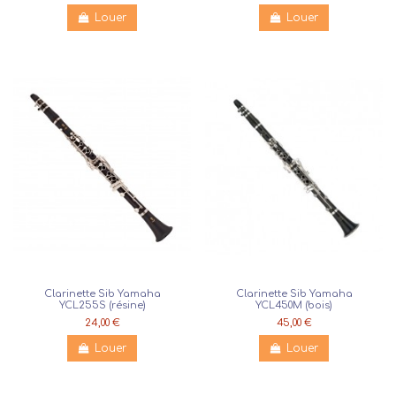
Louer
Louer
Clarinette Sib Yamaha
Clarinette Sib Yamaha
YCL255S (résine)
YCL450M (bois)
24,00 €
45,00 €
Louer
Louer