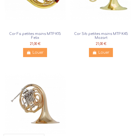
Cor Fa petites mains MTP K15
Cor Sib petites mains MTP K45
Felix
Mozart
21,00 €
21,00 €
Louer
Louer