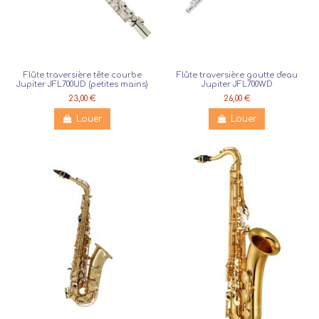
Flûte traversière tête courbe
Flûte traversière goutte d'eau
Jupiter JFL700UD (petites mains)
Jupiter JFL700WD
23,00 €
26,00 €
Louer
Louer