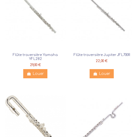
Flûte traversière Yamaha
Flûte traversière Jupiter JFL700R
YFL282
22,00 €
29,00 €
Louer
Louer