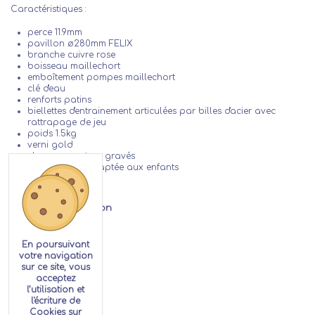
Caractéristiques :
perce 11.9mm
pavillon ø280mm FELIX
branche cuivre rose
boisseau maillechort
emboîtement pompes maillechort
clé d'eau
renforts patins
biellettes d'entrainement articulées par billes d'acier avec
rattrapage de jeu
poids 1.5kg
verni gold
chapeaux rotors gravés
embouchure adaptée aux enfants
Détails de la location
En poursuivant
votre navigation
sur ce site, vous
acceptez
l’utilisation et
l'écriture de
Cookies sur