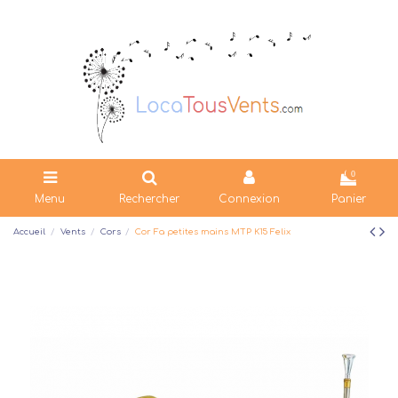
0
Menu
Rechercher
Connexion
Panier
Accueil
Vents
Cors
Cor Fa petites mains MTP K15 Felix