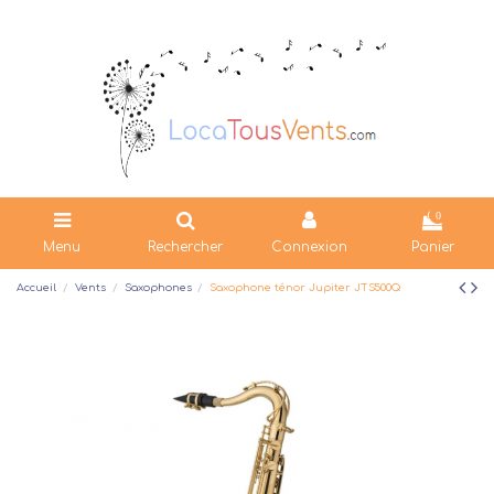
0
Menu
Rechercher
Connexion
Panier
Accueil
Vents
Saxophones
Saxophone ténor Jupiter JTS500Q