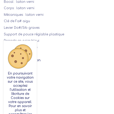
Bocal : laiton verni
Corps : laiton verni
Mécaniques : laiton verni
Clé de Fa# aigu
Levier Do#/Sib graves
Support de pouce réglable plastique
Ressorts en acier bleui
Pavillon démontable
Détails de la location
En poursuivant
votre navigation
sur ce site, vous
acceptez
l’utilisation et
l'écriture de
Cookies sur
votre appareil.
Pour en savoir
plus et