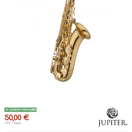
Location mensuelle
50,00 €
TTC
/ mois